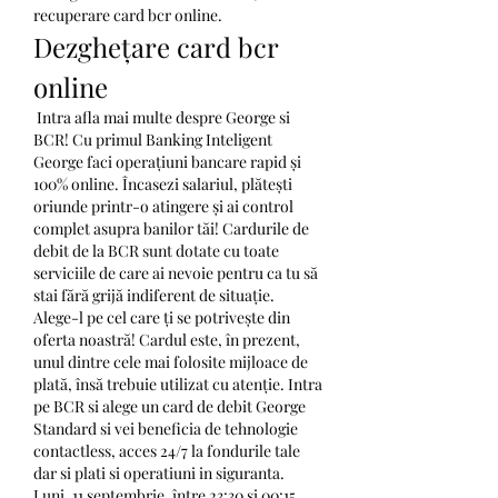
recuperare card bcr online.
Dezghețare card bcr 
online
 Intra afla mai multe despre George si 
BCR! Cu primul Banking Inteligent 
George faci operațiuni bancare rapid și 
100% online. Încasezi salariul, plătești 
oriunde printr-o atingere și ai control 
complet asupra banilor tăi! Cardurile de 
debit de la BCR sunt dotate cu toate 
serviciile de care ai nevoie pentru ca tu să 
stai fără grijă indiferent de situație. 
Alege-l pe cel care ți se potrivește din 
oferta noastră! Cardul este, în prezent, 
unul dintre cele mai folosite mijloace de 
plată, însă trebuie utilizat cu atenție. Intra 
pe BCR si alege un card de debit George 
Standard si vei beneficia de tehnologie 
contactless, acces 24/7 la fondurile tale 
dar si plati si operatiuni in siguranta. 
Luni, 11 septembrie, între 23:30 și 00:15, 