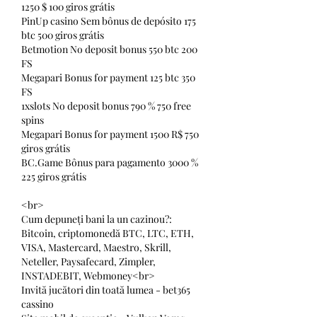
1250 $ 100 giros grátis
PinUp casino Sem bônus de depósito 175 
btc 500 giros grátis
Betmotion No deposit bonus 550 btc 200 
FS
Megapari Bonus for payment 125 btc 350 
FS
1xslots No deposit bonus 790 % 750 free 
spins
Megapari Bonus for payment 1500 R$ 750 
giros grátis
BC.Game Bônus para pagamento 3000 % 
225 giros grátis
<br>
Cum depuneți bani la un cazinou?: 
Bitcoin, criptomonedă BTC, LTC, ETH, 
VISA, Mastercard, Maestro, Skrill, 
Neteller, Paysafecard, Zimpler, 
INSTADEBIT, Webmoney<br>
Invită jucători din toată lumea - bet365 
cassino