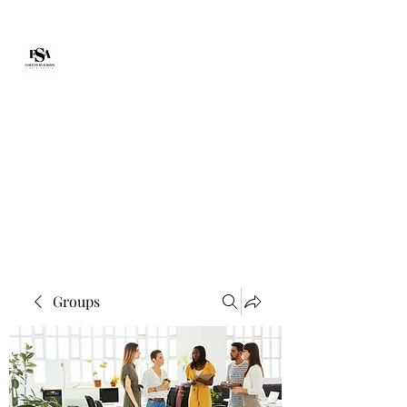
Forte Survie
fortesurvie@gmail.com
Groups