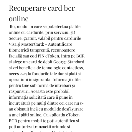
Recuperare card bcr 
online
 Ro, modul in care se pot efectua platile 
online cu cardurile, prin serviciul 3D 
Secure, gratuit, valabil pentru cardurile 
Visa și MasterCard: - Autentificare 
Biometrică (amprentă, recunoaștere 
facială) sau cod PIN eToken. Intra pe BCR 
si alege un card de debit George Standard 
si vei beneficia de tehnologie contactless, 
acces 24/7 la fondurile tale dar si plati si 
operatiuni in siguranta. Informații utile 
pentru tine sub formă de întrebări și 
răspunsuri. Aceasta este probabil 
informația solicitată care îi pune în 
încurcătură pe mulți dintre cei care nu s-
au obișnuit încă cu modul de desfășurare 
a unei plăți online. Cu aplicatia eToken 
BCR pentru mobil te poți autentifica si 
poti autoriza tranzactii oriunde și 