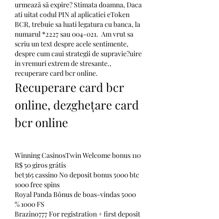
urmează să expire? Stimata doamna, Daca 
ati uitat codul PIN al aplicatiei eToken 
BCR, trebuie sa luati legatura cu banca, la 
numarul *2227 sau 004-021.  Am vrut sa 
scriu un text despre acele sentimente, 
despre cum caui strategii de supravie?uire 
in vremuri extrem de stresante., 
recuperare card bcr online.
Recuperare card bcr 
online, dezghețare card 
bcr online
Winning CasinosTwin Welcome bonus 110 
R$ 50 giros grátis
bet365 cassino No deposit bonus 5000 btc 
1000 free spins
Royal Panda Bônus de boas-vindas 5000 
% 1000 FS
Brazino777 For registration + first deposit 