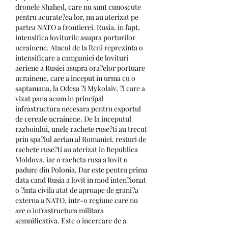
dronele Shahed, care nu sunt cunoscute 
pentru acurate?ea lor, nu au aterizat pe 
partea NATO a frontierei. Rusia, in fapt, 
intensifica loviturile asupra porturilor 
ucrainene. Atacul de la Reni reprezinta o 
intensificare a campaniei de lovituri 
aeriene a Rusiei asupra ora?elor portuare 
ucrainene, care a inceput in urma cu o 
saptamana, la Odesa ?i Mykolaiv, ?i care a 
vizat pana acum in principal 
infrastructura necesara pentru exportul 
de cereale ucrainene. De la inceputul 
razboiului, unele rachete ruse?ti au trecut 
prin spa?iul aerian al Romaniei, resturi de 
rachete ruse?ti au aterizat in Republica 
Moldova, iar o racheta rusa a lovit o 
padure din Polonia. Dar este pentru prima 
data cand Rusia a lovit in mod inten?ionat 
o ?inta civila atat de aproape de grani?a 
externa a NATO, intr-o regiune care nu 
are o infrastructura militara 
semnificativa. Este o incercare de a 