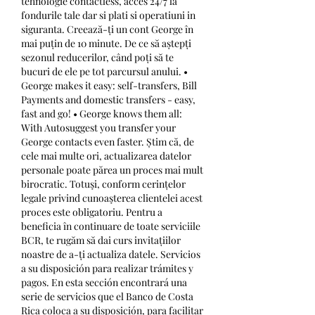
tehnologie contactless, acces 24/7 la 
fondurile tale dar si plati si operatiuni in 
siguranta. Creează-ți un cont George în 
mai puțin de 10 minute. De ce să aștepți 
sezonul reducerilor, când poți să te 
bucuri de ele pe tot parcursul anului. • 
George makes it easy: self-transfers, Bill 
Payments and domestic transfers - easy, 
fast and go! • George knows them all: 
With Autosuggest you transfer your 
George contacts even faster. Știm că, de 
cele mai multe ori, actualizarea datelor 
personale poate părea un proces mai mult 
birocratic. Totuşi, conform cerințelor 
legale privind cunoaşterea clientelei acest 
proces este obligatoriu. Pentru a 
beneficia în continuare de toate serviciile 
BCR, te rugăm să dai curs invitațiilor 
noastre de a-ți actualiza datele. Servicios 
a su disposición para realizar trámites y 
pagos. En esta sección encontrará una 
serie de servicios que el Banco de Costa 
Rica coloca a su disposición, para facilitar 