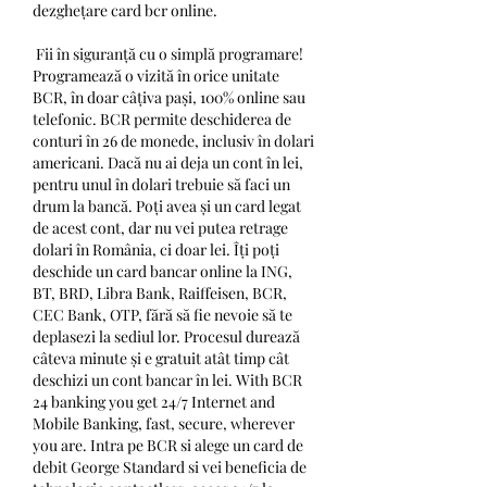
dezghețare card bcr online.
 Fii în siguranță cu o simplă programare! 
Programează o vizită în orice unitate 
BCR, în doar câțiva pași, 100% online sau 
telefonic. BCR permite deschiderea de 
conturi în 26 de monede, inclusiv în dolari 
americani. Dacă nu ai deja un cont în lei, 
pentru unul în dolari trebuie să faci un 
drum la bancă. Poți avea și un card legat 
de acest cont, dar nu vei putea retrage 
dolari în România, ci doar lei. Îți poți 
deschide un card bancar online la ING, 
BT, BRD, Libra Bank, Raiffeisen, BCR, 
CEC Bank, OTP, fără să fie nevoie să te 
deplasezi la sediul lor. Procesul durează 
câteva minute și e gratuit atât timp cât 
deschizi un cont bancar în lei. With BCR 
24 banking you get 24/7 Internet and 
Mobile Banking, fast, secure, wherever 
you are. Intra pe BCR si alege un card de 
debit George Standard si vei beneficia de 