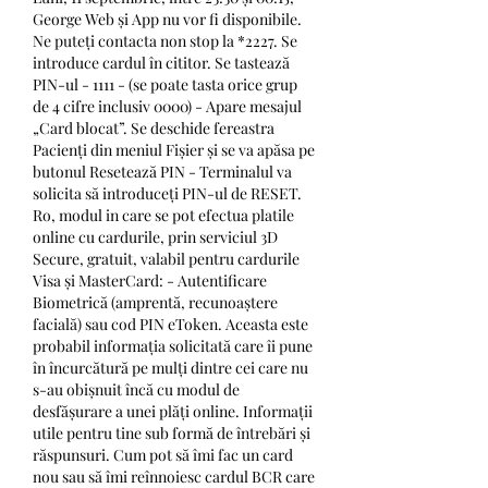
George Web și App nu vor fi disponibile. 
Ne puteți contacta non stop la *2227. Se 
introduce cardul în cititor. Se tastează 
PIN-ul - 1111 - (se poate tasta orice grup 
de 4 cifre inclusiv 0000) - Apare mesajul 
„Card blocat”. Se deschide fereastra 
Pacienți din meniul Fișier și se va apăsa pe 
butonul Resetează PIN - Terminalul va 
solicita să introduceți PIN-ul de RESET. 
Ro, modul in care se pot efectua platile 
online cu cardurile, prin serviciul 3D 
Secure, gratuit, valabil pentru cardurile 
Visa și MasterCard: - Autentificare 
Biometrică (amprentă, recunoaștere 
facială) sau cod PIN eToken. Aceasta este 
probabil informația solicitată care îi pune 
în încurcătură pe mulți dintre cei care nu 
s-au obișnuit încă cu modul de 
desfășurare a unei plăți online. Informații 
utile pentru tine sub formă de întrebări și 
răspunsuri. Cum pot să îmi fac un card 
nou sau să îmi reînnoiesc cardul BCR care 