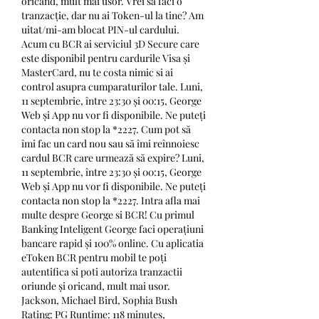
oricand, mult mai usor. Vrei să faci o 
tranzacție, dar nu ai Token-ul la tine? Am 
uitat/mi-am blocat PIN-ul cardului. 
Acum cu BCR ai serviciul 3D Secure care 
este disponibil pentru cardurile Visa și 
MasterCard, nu te costa nimic si ai 
control asupra cumparaturilor tale. Luni, 
11 septembrie, între 23:30 și 00:15, George 
Web și App nu vor fi disponibile. Ne puteți 
contacta non stop la *2227. Cum pot să 
îmi fac un card nou sau să îmi reînnoiesc 
cardul BCR care urmează să expire? Luni, 
11 septembrie, între 23:30 și 00:15, George 
Web și App nu vor fi disponibile. Ne puteți 
contacta non stop la *2227. Intra afla mai 
multe despre George si BCR! Cu primul 
Banking Inteligent George faci operațiuni 
bancare rapid și 100% online. Cu aplicatia 
eToken BCR pentru mobil te poți 
autentifica si poti autoriza tranzactii 
oriunde și oricand, mult mai usor. 
Jackson, Michael Bird, Sophia Bush 
Rating: PG Runtime: 118 minutes, 