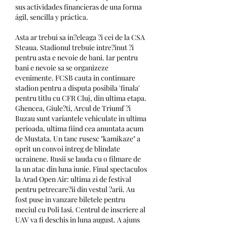
sus actividades financieras de una forma 
ágil, sencilla y práctica. 
Asta ar trebui sa in?eleaga ?i cei de la CSA 
Steaua. Stadionul trebuie intre?inut ?i 
pentru asta e nevoie de bani. Iar pentru 
bani e nevoie sa se organizeze 
evenimente. FCSB cauta in continuare 
stadion pentru a disputa posibila 'finala' 
pentru titlu cu CFR Cluj, din ultima etapa. 
Ghencea, Giule?ti, Arcul de Triumf ?i 
Buzau sunt variantele vehiculate in ultima 
perioada, ultima fiind cea anuntata acum 
de Mustata. Un tanc rusesc "kamikaze" a 
oprit un convoi intreg de blindate 
ucrainene. Rusii se lauda cu o filmare de 
la un atac din luna iunie. Final spectaculos 
la Arad Open Air: ultima zi de festival 
pentru petrecare?ii din vestul ?arii. Au 
fost puse in vanzare biletele pentru 
meciul cu Poli Iasi. Centrul de inscriere al 
UAV va fi deschis in luna august. A ajuns 