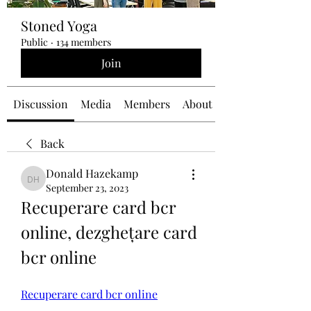
Stoned Yoga
Public
·
134 members
Join
Discussion
Media
Members
About
Back
Donald Hazekamp
Donald Hazekamp
September 23, 2023
Recuperare card bcr 
online, dezghețare card 
bcr online
Recuperare card bcr online