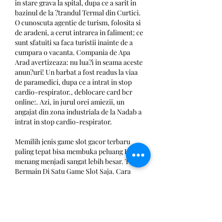
in stare grava la spital, dupa ce a sarit in 
bazinul de la ?trandul Termal din Curtici. 
O cunoscuta agentie de turism, folosita si 
de aradeni, a cerut intrarea in faliment; ce 
sunt sfatuiti sa faca turistii inainte de a 
cumpara o vacanta. Compania de Apa 
Arad avertizeaza: nu lua?i in seama aceste 
anun?uri! Un barbat a fost readus la viaa 
de paramedici, dupa ce a intrat in stop 
cardio-respirator., deblocare card bcr 
online:. Azi, in jurul orei amiezii, un 
angajat din zona industriala de la Nadab a 
intrat in stop cardio-respirator.
Memilih jenis game slot gacor terbaru 
paling tepat bisa membuka peluang Kalian 
menang menjadi sangat lebih besar. Tak 
Bermain Di Satu Game Slot Saja. Cara 
menang bermain slot online berikutnya, 
yaitu dengan tak bermain hanya pada 1 
jenis game slot saja. Situs agen judi slot 
terpercaya biasanya menyuguhkan 
berbagai banyak jenis game slot gacor 