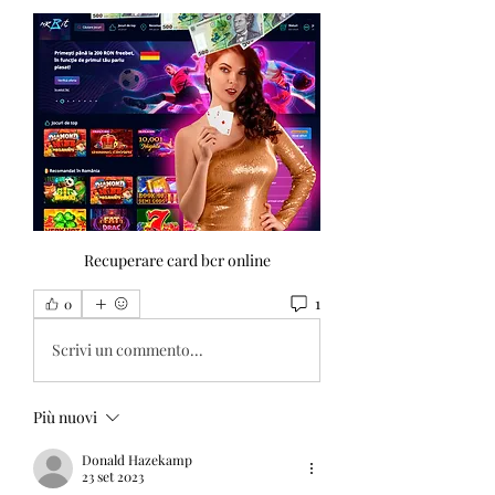
Recuperare card bcr online
1
0
Scrivi un commento...
Più nuovi
Donald Hazekamp
23 set 2023