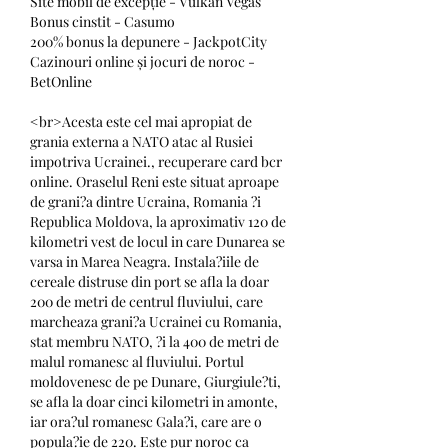
Site mobil de excepție - Vulkan Vegas
Bonus cinstit - Casumo
200% bonus la depunere - JackpotCity
Cazinouri online și jocuri de noroc - 
BetOnline
<br>Acesta este cel mai apropiat de 
grania externa a NATO atac al Rusiei 
impotriva Ucrainei., recuperare card bcr 
online. Oraselul Reni este situat aproape 
de grani?a dintre Ucraina, Romania ?i 
Republica Moldova, la aproximativ 120 de 
kilometri vest de locul in care Dunarea se 
varsa in Marea Neagra. Instala?iile de 
cereale distruse din port se afla la doar 
200 de metri de centrul fluviului, care 
marcheaza grani?a Ucrainei cu Romania, 
stat membru NATO, ?i la 400 de metri de 
malul romanesc al fluviului. Portul 
moldovenesc de pe Dunare, Giurgiule?ti, 
se afla la doar cinci kilometri in amonte, 
iar ora?ul romanesc Gala?i, care are o 
popula?ie de 220. Este pur noroc ca 