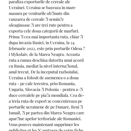
paraliza exporturile de cereale ale 
Ucrainei. Ucraina se bazeaza in mare 
masura pe veniturile ob?inute din 
vanzarea de cereale ?i semin?e 
oleaginoase ?i are trei rute pentru a 
exporta cele doua categorii de marfuri. 
Prima ?i cea mai importanta ruta, chiar ?i 
dupa invazia Rusiei, in Ucraina, la 24 
februarie 2022, este prin porturile Odesa ?
i Mykolaiv, de la Marea Neagra. Aceasta 
ruta a ramas deschisa datorita unui acord 
cu Rusia, mediat la nivel interna?ional, 
anul trecut. De la inceputul razboiului, 
Ucraina a folosit de asemenea o a doua 
ruta - pe cale terestra, prin Romania, 
Ungaria, Slovacia ?i Polonia - pentru a-?i 
duce cerealele pe pia?a mondiala. Cea de-
a treia ruta de export se concentreaza pe 
porturile ucrainene de pe Dunare, Reni ?i 
Ismail, ?i pe partea din Marea Neagra care 
apar?ine apelor teritoriale ale Romaniei. 
Vous pouvez maintenant supprimer les 
publicites et les N' surtaxes de votre fiche 