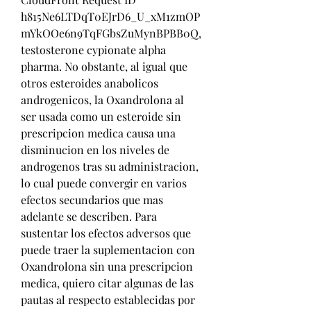
h815Ne6LTDqT0EJrD6_U_xM1zmOP
mYkOOe6n9TqFGbsZuMynBPBB0Q, 
testosterone cypionate alpha 
pharma. No obstante, al igual que 
otros esteroides anabolicos 
androgenicos, la Oxandrolona al 
ser usada como un esteroide sin 
prescripcion medica causa una 
disminucion en los niveles de 
androgenos tras su administracion, 
lo cual puede convergir en varios 
efectos secundarios que mas 
adelante se describen. Para 
sustentar los efectos adversos que 
puede traer la suplementacion con 
Oxandrolona sin una prescripcion 
medica, quiero citar algunas de las 
pautas al respecto establecidas por 