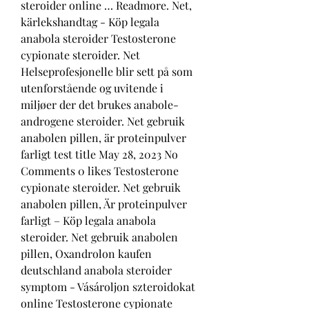
steroider online … Readmore. Net, 
kärlekshandtag - Köp legala 
anabola steroider Testosterone 
cypionate steroider. Net 
Helseprofesjonelle blir sett på som 
utenforstående og uvitende i 
miljøer der det brukes anabole-
androgene steroider. Net gebruik 
anabolen pillen, är proteinpulver 
farligt test title May 28, 2023 No 
Comments 0 likes Testosterone 
cypionate steroider. Net gebruik 
anabolen pillen, Är proteinpulver 
farligt – Köp legala anabola 
steroider. Net gebruik anabolen 
pillen, Oxandrolon kaufen 
deutschland anabola steroider 
symptom - Vásároljon szteroidokat 
online Testosterone cypionate 