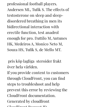
professional football players. 
Andersen ML, Tufik S. The effects of 
testosterone on sleep and sleep-
disordered breathing in men its 
bidirectional interaction with 
erectile function, test anadrol 
enough for pro. Dattilo M, Antunes 
HK, Medeiros A, Monico Neto M, 
Souza HS, Tufik S, de Mello MT.
 pris köp lagliga  steroider frakt 
över hela världen.
If you provide content to customers 
through CloudFront, you can find 
steps to troubleshoot and help 
prevent this error by reviewing the 
CloudFront documentation. 
Generated by cloudfront 
CloudFront Request ID 