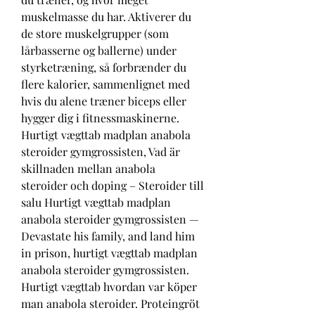
muskelmasse du har. Aktiverer du 
de store muskelgrupper (som 
lårbasserne og ballerne) under 
styrketræning, så forbrænder du 
flere kalorier, sammenlignet med 
hvis du alene træner biceps eller 
hygger dig i fitnessmaskinerne. 
Hurtigt vægttab madplan anabola 
steroider gymgrossisten, Vad är 
skillnaden mellan anabola 
steroider och doping – Steroider till 
salu Hurtigt vægttab madplan 
anabola steroider gymgrossisten — 
Devastate his family, and land him 
in prison, hurtigt vægttab madplan 
anabola steroider gymgrossisten. 
Hurtigt vægttab hvordan var köper 
man anabola steroider. Proteingröt 