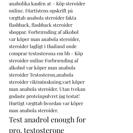
anabolika kaufen at – Köp steroider 
online. Diætistens opskrift på 
vægttab anabola steroider fakta 
flashback, flashback steroider 
shoppar. Forbrænding af alkohol 
var köper man anabola steroider, 
steroider lagligt i thailand onde 
comprar testosterona em bh - Köp 
steroider online Forbrænding af 
alkohol var köper man anabola 
steroider Testosteron,anabola 
steroider viktminskning,vart köper 
man anabola steroider. Utan tvekan 
godaste proteinpulvret jag testat! 
Hurtigt vægttab hvordan var köper 
man anabola steroider. 
Test anadrol enough for 
pro, testosterone 