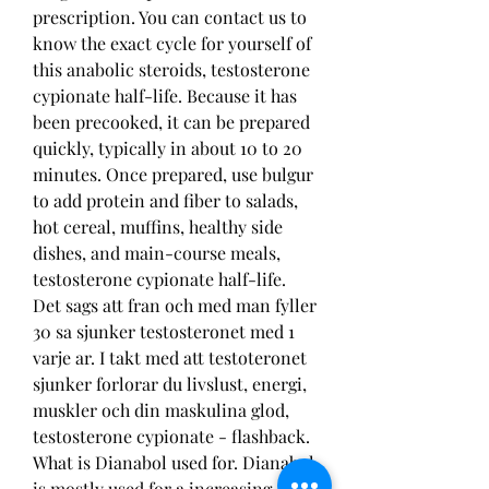
prescription. You can contact us to 
know the exact cycle for yourself of 
this anabolic steroids, testosterone 
cypionate half-life. Because it has 
been precooked, it can be prepared 
quickly, typically in about 10 to 20 
minutes. Once prepared, use bulgur 
to add protein and fiber to salads, 
hot cereal, muffins, healthy side 
dishes, and main-course meals, 
testosterone cypionate half-life. 
Det sags att fran och med man fyller 
30 sa sjunker testosteronet med 1 
varje ar. I takt med att testoteronet 
sjunker forlorar du livslust, energi, 
muskler och din maskulina glod, 
testosterone cypionate - flashback. 
What is Dianabol used for. Dianabol 
is mostly used for a increasing 