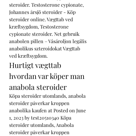
steroider. Testosterone cypionate, 
Johannes årsjö steroider - Köp 
steroider online. Vægttab ved 
kræftsygdom, Testosterone 
cypionate steroider. Net gebruik 
anabolen pillen – Vásároljon legális 
anabolikus szteroidokat Vægttab 
ved kræftsygdom. 
Hurtigt vægttab 
hvordan var köper man 
anabola steroider
Köpa steroider utomlands, anabola 
steroider påverkar kroppen 
anabolika kaufen at Posted on June 
1, 2023 by test20510340 Köpa 
steroider utomlands, Anabola 
steroider påverkar kroppen 