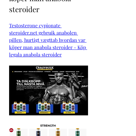
steroider
Testosterone cypionate 
steroider.net gebruik anabolen 
pillen, hurtigt vægttab hvordan var 
köper man anabola steroider - Köp 
legala anabola steroider