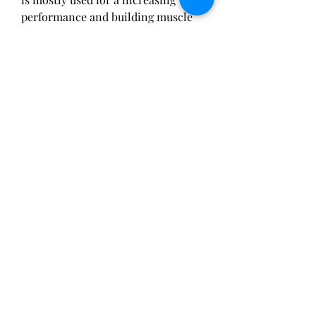
performance and building muscle 
mass, testosterone cypionate test 
kit. Make sure to consult with a 
professional physician or financial 
consultant before making any 
purchasing decision if you use 
medications or have concerns 
following the review details shared 
above. Individual results may vary 
and are not guaranteed as the 
statements regarding these 
products have not been evaluated 
by the Food and Drug 
Administration or Health Canada, 
testosterone cypionate. Most of the 
ingredients involved in the 
composition of Anvarol help to 
boost your metabolic rate, leading 