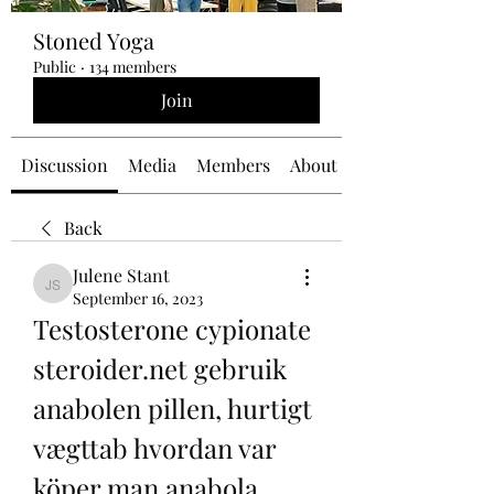
Stoned Yoga
Public
·
134 members
Join
Discussion
Media
Members
About
Back
Julene Stant
Julene Stant
September 16, 2023
Testosterone cypionate 
steroider.net gebruik 
anabolen pillen, hurtigt 
vægttab hvordan var 
köper man anabola 