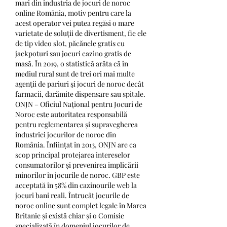
mari din industria de jocuri de noroc 
online România, motiv pentru care la 
acest operator vei putea regăsi o mare 
varietate de soluții de divertisment, fie ele 
de tip video slot, păcănele gratis cu 
jackpoturi sau jocuri cazino gratis de 
masă. În 2019, o statistică arăta că în 
mediul rural sunt de trei ori mai multe 
agenţii de pariuri şi jocuri de noroc decât 
farmacii, darămite dispensare sau spitale. 
ONJN – Oficiul Național pentru Jocuri de 
Noroc este autoritatea responsabilă 
pentru reglementarea și supravegherea 
industriei jocurilor de noroc din 
România. Înființat în 2013, ONJN are ca 
scop principal protejarea intereselor 
consumatorilor și prevenirea implicării 
minorilor în jocurile de noroc. GBP este 
acceptată în 58% din cazinourile web la 
jocuri bani reali. Întrucât jocurile de 
noroc online sunt complet legale în Marea 
Britanie și există chiar și o Comisie 
specializată în domeniul jocurilor de 