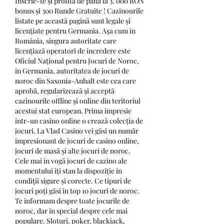
Înscrie-te și profită de până la 3. 000 RON 
bonus și 300 Runde Gratuite ! Cazinourile 
listate pe această pagină sunt legale și 
licenţiate pentru Germania. Aşa cum în 
România, singura autoritate care 
licenţiază operatori de încredere este 
Oficiul Naţional pentru Jocuri de Noroc, 
în Germania, autoritatea de jocuri de 
noroc din Saxonia-Anhalt este cea care 
aprobă, regularizează şi acceptă 
cazinourile offline şi online din teritoriul 
acestui stat european. Prima impresie 
într-un casino online o crează colecția de 
jocuri. La Vlad Casino vei găsi un număr 
impresionant de jocuri de casino online, 
jocuri de masă și alte jocuri de noroc. 
Cele mai în vogă jocuri de cazino ale 
momentului îți stau la dispoziție în 
condiții sigure și corecte. Ce tipuri de 
jocuri poți găsi în top 10 jocuri de noroc. 
Te informam despre toate jocurile de 
noroc, dar în special despre cele mai 
populare. Sloturi, poker, blackjack, 