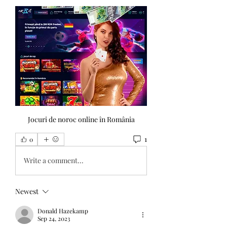
Jocuri de noroc online în România
1
0
Write a comment...
Newest
Donald Hazekamp
Sep 24, 2023