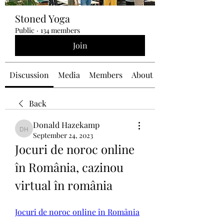
Stoned Yoga
Public
·
134 members
Join
Discussion
Media
Members
About
Back
Donald Hazekamp
Donald Hazekamp
September 24, 2023
Jocuri de noroc online 
în România, cazinou 
virtual în românia
Jocuri de noroc online în România