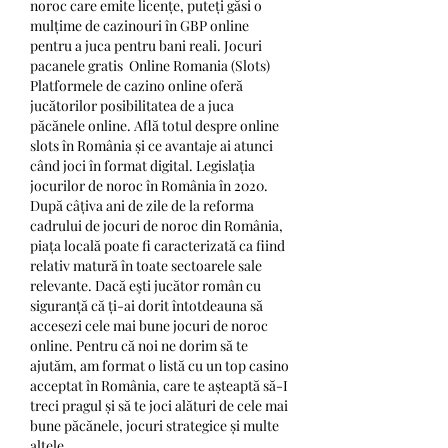
noroc care emite licențe, puteți găsi o 
mulțime de cazinouri în GBP online 
pentru a juca pentru bani reali. Jocuri 
pacanele gratis  Online Romania (Slots) 
Platformele de cazino online oferă 
jucătorilor posibilitatea de a juca 
păcănele online. Află totul despre online 
slots în România și ce avantaje ai atunci 
când joci în format digital. Legislația 
jocurilor de noroc în România în 2020. 
După câțiva ani de zile de la reforma 
cadrului de jocuri de noroc din România, 
piața locală poate fi caracterizată ca fiind 
relativ matură în toate sectoarele sale 
relevante. Dacă eşti jucător român cu 
siguranță că ți-ai dorit întotdeauna să 
accesezi cele mai bune jocuri de noroc 
online. Pentru că noi ne dorim să te 
ajutăm, am format o listă cu un top casino 
acceptat în România, care te așteaptă să-I 
treci pragul și să te joci alături de cele mai 
bune păcănele, jocuri strategice și multe 
altele. 