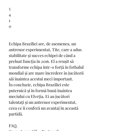
5
4
1
0
Echipa Braziliei are, de asemenea, un 
antrenor experimentat, Tite, care a adus 
stabilitate și succes echipei de când a 
preluat funcția în 2016. El a reușit să 
transforme echipa într-o forță în fotbalul 
mondial și are mare încredere în jucătorii 
săi înaintea acestui meci important.
În concluzie, echipa Braziliei este 
puternică și în formă bună înaintea 
meciului cu Elveția. Ei au jucători 
talentați și un antrenor experimentat, 
ceea ce îi conferă un avantaj în această 
partidă.
FAQ.