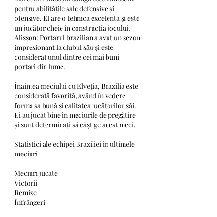
pentru abilitățile sale defensive și 
ofensive. El are o tehnică excelentă și este 
un jucător cheie în construcția jocului.
Alisson: Portarul brazilian a avut un sezon 
impresionant la clubul său și este 
considerat unul dintre cei mai buni 
portari din lume.
Înaintea meciului cu Elveția, Brazilia este 
considerată favorită, având în vedere 
forma sa bună și calitatea jucătorilor săi. 
Ei au jucat bine în meciurile de pregătire 
și sunt determinați să câștige acest meci.
Statistici ale echipei Braziliei în ultimele 
meciuri
Meciuri jucate
Victorii
Remize
Înfrângeri