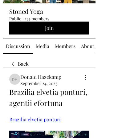
Stoned Yoga
Public
·
134 members
Join
Discussion
Media
Members
About
Back
Donald Hazekamp
Donald Hazekamp
September 24, 2023
Brazilia elvetia ponturi, 
agentii efortuna
Brazilia elvetia ponturi