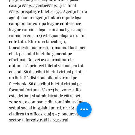
căsuța &#39;agenție&#39; și la final 
&#39;pregătește bilet&#39;. Agenții hartă 
agenții jocuri agenții linkuri rapide liga 
campionilor europa league conference 
league românia liga 1 românia liga 2 cupa 
româniei cm 2023 wta guadalajara ora tot 
cote tot 1. Efortuna tâncăbești, 
tancabesti, bucuresti, romania. Dacă faci 
click pe codul biletului generat pe 
efortuna. Ro, vei avea următoarele 
opțiuni: să printezi biletul virtual, cu tot 
cu cod. Să distribui biletul virtual printr-
un link. Să distribui biletul virtual pe 
facebook. Să distribui biletul virtual pe 
forumul fortuna. ©2023 bet zone s. Ro 
este deținut și administrat de către bet 
zone s. , o companie din românia, având 
sediul social în splaiul unirii, nr. 165, 
cladirea tn offices, etaj 5 - 7, bucurești, 
sector 3, înregistrată la registrul 
comerţului de pe lângă tribunalul 
bucurești cu numărul j40/8632/2015, cod 