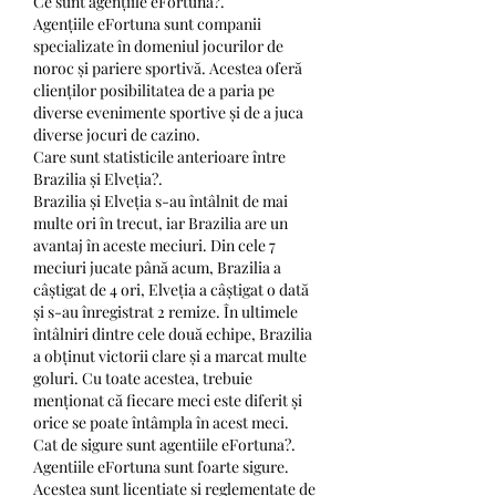
Ce sunt agențiile eFortuna?.
Agențiile eFortuna sunt companii 
specializate în domeniul jocurilor de 
noroc și pariere sportivă. Acestea oferă 
clienților posibilitatea de a paria pe 
diverse evenimente sportive și de a juca 
diverse jocuri de cazino.
Care sunt statisticile anterioare între 
Brazilia și Elveția?.
Brazilia și Elveția s-au întâlnit de mai 
multe ori în trecut, iar Brazilia are un 
avantaj în aceste meciuri. Din cele 7 
meciuri jucate până acum, Brazilia a 
câștigat de 4 ori, Elveția a câștigat o dată 
și s-au înregistrat 2 remize. În ultimele 
întâlniri dintre cele două echipe, Brazilia 
a obținut victorii clare și a marcat multe 
goluri. Cu toate acestea, trebuie 
menționat că fiecare meci este diferit și 
orice se poate întâmpla în acest meci.
Cat de sigure sunt agentiile eFortuna?.
Agentiile eFortuna sunt foarte sigure. 
Acestea sunt licentiate si reglementate de 