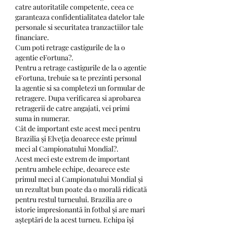
catre autoritatile competente, ceea ce 
garanteaza confidentialitatea datelor tale 
personale si securitatea tranzactiilor tale 
financiare.
Cum poti retrage castigurile de la o 
agentie eFortuna?.
Pentru a retrage castigurile de la o agentie 
eFortuna, trebuie sa te prezinti personal 
la agentie si sa completezi un formular de 
retragere. Dupa verificarea si aprobarea 
retragerii de catre angajati, vei primi 
suma in numerar.
Cât de important este acest meci pentru 
Brazilia și Elveția deoarece este primul 
meci al Campionatului Mondial?.
Acest meci este extrem de important 
pentru ambele echipe, deoarece este 
primul meci al Campionatului Mondial și 
un rezultat bun poate da o morală ridicată 
pentru restul turneului. Brazilia are o 
istorie impresionantă în fotbal și are mari 
așteptări de la acest turneu. Echipa își 