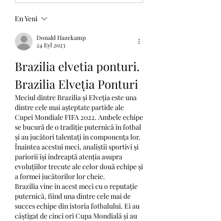
En Yeni
Donald Hazekamp
24 Eyl 2023
Brazilia elvetia ponturi. 
Brazilia Elveția Ponturi
Meciul dintre Brazilia și Elveția este una 
dintre cele mai așteptate partide ale 
Cupei Mondiale FIFA 2022. Ambele echipe 
se bucură de o tradiție puternică în fotbal 
și au jucători talentați în componența lor. 
Înaintea acestui meci, analiștii sportivi și 
pariorii își îndreaptă atenția asupra 
evoluțiilor trecute ale celor două echipe și 
a formei jucătorilor lor cheie.
Brazilia vine în acest meci cu o reputație 
puternică, fiind una dintre cele mai de 
succes echipe din istoria fotbalului. Ei au 
câștigat de cinci ori Cupa Mondială și au 