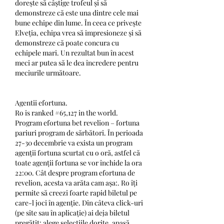
dorește să câștige trofeul și să 
demonstreze că este una dintre cele mai 
bune echipe din lume. În ceea ce privește 
Elveția, echipa vrea să impresioneze și să 
demonstreze că poate concura cu 
echipele mari. Un rezultat bun în acest 
meci ar putea să le dea încredere pentru 
meciurile următoare.
Agentii efortuna.
Ro is ranked #65,127 in the world. 
Program efortuna bet revelion – fortuna 
pariuri program de sărbători. În perioada 
27-30 decembrie va exista un program 
agenții fortuna scurtat cu o oră, astfel că 
toate agenții fortuna se vor închide la ora 
22:00. Cât despre program efortuna de 
revelion, acesta va arăta cam așa:. Ro îți 
permite să creezi foarte rapid biletul pe 
care-l joci în agenție. Din câteva click-uri 
(pe site sau în aplicație) ai deja biletul 
pregătit: alege selecțiile dorite, apasă 