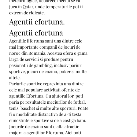
meteorologice, deoarece meciul se va 
juca în Qatar, unde temperaturile pot fi 
extrem de ridicate.
Agentii efortuna. 
Agentii efortuna
Agentiile Efortuna sunt una dintre cele 
mai importante companii de jocuri de 
noroc din Romania. Acestea ofera o gama 
larga de servicii si produse pentru 
pasionatii de gambling, inclusiv pariuri 
sportive, jocuri de cazino, poker si multe 
altele.
Pariurile sportive reprezinta una dintre 
cele mai populare activitati oferite de 
agentiile Efortuna. Cu ajutorul lor, poti 
paria pe rezultatele meciurilor de fotbal, 
tenis, baschet si multe alte sporturi. Poate 
fi o modalitate distractiva de a-ti testa 
cunostintele sportive si de a castiga bani.
Jocurile de cazino sunt o alta atractie 
majora a agentiilor Efortuna. Aici poti 