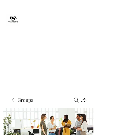
Forte Survie
fortesurvie@gmail.com
Groups