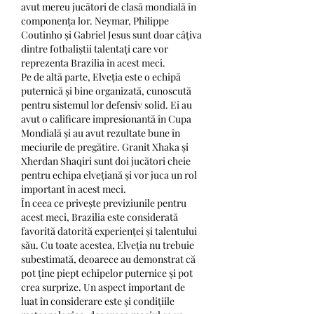
avut mereu jucători de clasă mondială în 
componența lor. Neymar, Philippe 
Coutinho și Gabriel Jesus sunt doar câțiva 
dintre fotbaliștii talentați care vor 
reprezenta Brazilia în acest meci.
Pe de altă parte, Elveția este o echipă 
puternică și bine organizată, cunoscută 
pentru sistemul lor defensiv solid. Ei au 
avut o calificare impresionantă în Cupa 
Mondială și au avut rezultate bune în 
meciurile de pregătire. Granit Xhaka și 
Xherdan Shaqiri sunt doi jucători cheie 
pentru echipa elvețiană și vor juca un rol 
important în acest meci.
În ceea ce privește previziunile pentru 
acest meci, Brazilia este considerată 
favorită datorită experienței și talentului 
său. Cu toate acestea, Elveția nu trebuie 
subestimată, deoarece au demonstrat că 
pot ține piept echipelor puternice și pot 
crea surprize. Un aspect important de 
luat în considerare este și condițiile 