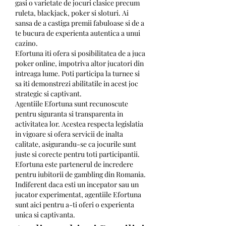
gasi o varietate de jocuri clasice precum 
ruleta, blackjack, poker si sloturi. Ai 
sansa de a castiga premii fabuloase si de a 
te bucura de experienta autentica a unui 
cazino.
Efortuna iti ofera si posibilitatea de a juca 
poker online, impotriva altor jucatori din 
intreaga lume. Poti participa la turnee si 
sa iti demonstrezi abilitatile in acest joc 
strategic si captivant.
Agentiile Efortuna sunt recunoscute 
pentru siguranta si transparenta in 
activitatea lor. Acestea respecta legislatia 
in vigoare si ofera servicii de inalta 
calitate, asigurandu-se ca jocurile sunt 
juste si corecte pentru toti participantii.
Efortuna este partenerul de incredere 
pentru iubitorii de gambling din Romania. 
Indiferent daca esti un incepator sau un 
jucator experimentat, agentiile Efortuna 
sunt aici pentru a-ti oferi o experienta 
unica si captivanta.