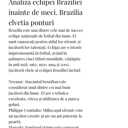
Analiza echipei Braziliei 
înainte de meci. Brazilia 
elvetia ponturi
Brazilia este una dintre cele mai de succes 
echipe naționale de fotbal din lume. Ei 
sunt cunoscuți pentru stilul lor ofensiv și 
jucătorii lor talentați. Echipa are o istorie 
impresionantă în fotbal, având în 
palmares cinci titluri mondiale, câștigate 
în anii 1958, 1962, 1970, 1994 și 2002.
Jucătorii cheie ai echipei Braziliei includ:
Neymar: Atacantul brazilian este 
considerat unul dintre cei mai buni 
jucători din lume. El are o tehnica 
excelenta, viteza și abilitatea de a marca 
goluri.
Philippe Coutinho: Mijlocașul ofensiv este 
un jucător creativ și are un șut puternic la 
poartă.
Marcelo: Fundașul stânga este cunoscut 