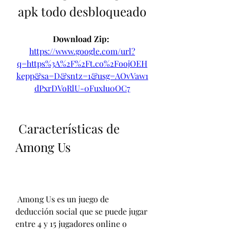
apk todo desbloqueado
Download Zip: 
https://www.google.com/url?
q=https%3A%2F%2Ft.co%2FoojOEH
kepp&sa=D&sntz=1&usg=AOvVaw1
dPxrDVoRlU-0FuxIu0OC7
 Características de 
Among Us
 Among Us es un juego de 
deducción social que se puede jugar 
entre 4 y 15 jugadores online o 