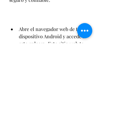
Abre el navegador web de tu 
dispositivo Android y accede a 
este enlace: . Este sitio web te 
ofrece la última versión de 
Among Us APK todo 
desbloqueado con todas las 
características y 
actualizaciones del juego 
original.
Pulsa el botón verde que dice 
"Descargar APK" y espera a que 
se complete la descarga.