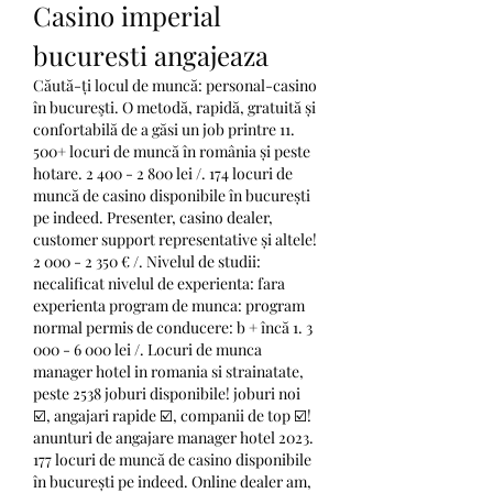
Casino imperial 
bucuresti angajeaza
Căută-ți locul de muncă: personal-casino 
în bucureşti. O metodă, rapidă, gratuită și 
confortabilă de a găsi un job printre 11. 
500+ locuri de muncă în românia și peste 
hotare. 2 400 - 2 800 lei /. 174 locuri de 
muncă de casino disponibile în bucurești 
pe indeed. Presenter, casino dealer, 
customer support representative și altele! 
2 000 - 2 350 € /. Nivelul de studii: 
necalificat nivelul de experienta: fara 
experienta program de munca: program 
normal permis de conducere: b + încă 1. 3 
000 - 6 000 lei /. Locuri de munca 
manager hotel in romania si strainatate, 
peste 2538 joburi disponibile! joburi noi 
☑️, angajari rapide ☑️, companii de top ☑️! 
anunturi de angajare manager hotel 2023. 
177 locuri de muncă de casino disponibile 
în bucurești pe indeed. Online dealer am, 