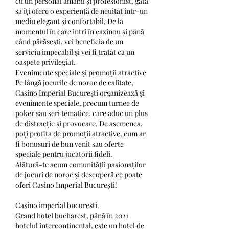
cu un personal amabil și profesionist, gata 
să îți ofere o experiență de neuitat într-un 
mediu elegant și confortabil. De la 
momentul în care intri în cazinou și până 
când părăsești, vei beneficia de un 
serviciu impecabil și vei fi tratat ca un 
oaspete privilegiat.
Evenimente speciale și promoții atractive
Pe lângă jocurile de noroc de calitate, 
Casino Imperial București organizează și 
evenimente speciale, precum turnee de 
poker sau seri tematice, care aduc un plus 
de distracție și provocare. De asemenea, 
poți profita de promoții atractive, cum ar 
fi bonusuri de bun venit sau oferte 
speciale pentru jucătorii fideli.
Alătură-te acum comunității pasionaților 
de jocuri de noroc și descoperă ce poate 
oferi Casino Imperial București!
Casino imperial bucuresti.
Grand hotel bucharest, până în 2021 
hotelul intercontinental, este un hotel de 