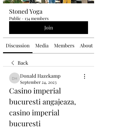
Stoned Yoga
Public
·
134 members
Join
Discussion
Media
Members
About
Back
Donald Hazekamp
Donald Hazekamp
September 24, 2023
Casino imperial 
bucuresti angajeaza, 
casino imperial 
bucuresti