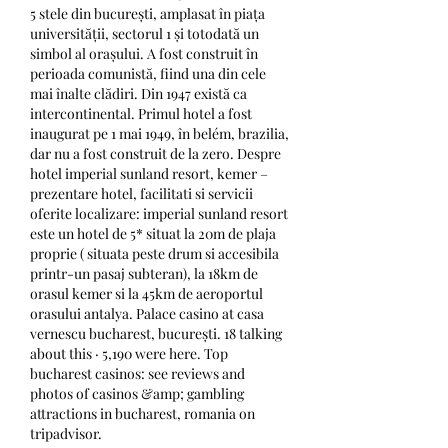
5 stele din bucurești, amplasat în piața 
universității, sectorul 1 și totodată un 
simbol al orașului. A fost construit în 
perioada comunistă, fiind una din cele 
mai înalte clădiri. Din 1947 există ca 
intercontinental. Primul hotel a fost 
inaugurat pe 1 mai 1949, în belém, brazilia, 
dar nu a fost construit de la zero. Despre 
hotel imperial sunland resort, kemer – 
prezentare hotel, facilitati si servicii 
oferite localizare: imperial sunland resort 
este un hotel de 5* situat la 20m de plaja 
proprie ( situata peste drum si accesibila 
printr-un pasaj subteran), la 18km de 
orasul kemer si la 45km de aeroportul 
orasului antalya. Palace casino at casa 
vernescu bucharest, bucurești. 18 talking 
about this · 5,190 were here. Top 
bucharest casinos: see reviews and 
photos of casinos &amp; gambling 
attractions in bucharest, romania on 
tripadvisor. 