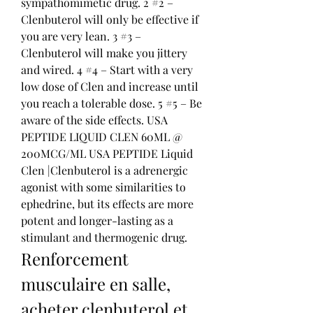
sympathomimetic drug. 2 #2 – 
Clenbuterol will only be effective if 
you are very lean. 3 #3 – 
Clenbuterol will make you jittery 
and wired. 4 #4 – Start with a very 
low dose of Clen and increase until 
you reach a tolerable dose. 5 #5 – Be 
aware of the side effects. USA 
PEPTIDE LIQUID CLEN 60ML @ 
200MCG/ML USA PEPTIDE Liquid 
Clen |Clenbuterol is a adrenergic 
agonist with some similarities to 
ephedrine, but its effects are more 
potent and longer-lasting as a 
stimulant and thermogenic drug. 
Renforcement 
musculaire en salle, 
acheter clenbuterol et 