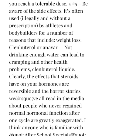
you reach a tolerable dose. 5 #5 – Be 
aware of the side effects. It’s often 
used (illegally and without a 
prescription) by athletes and 
bodybuilders for a number of 
reasons that include: weight loss. 
Clenbuterol or anavar — Not 
drinking enough water can lead to 
cramping and other health 
problems, clenbuterol liquide. 
Clearly, the effects that steroids 
have on your hormones are 
reversible and the horror stories 
we&rsquo;ve all read in the media 
about people who never regained 
normal hormonal function after 
one cycle are greatly exaggerated. I 
think anyone who is familiar with 
&quot;After School Specials&quot; 