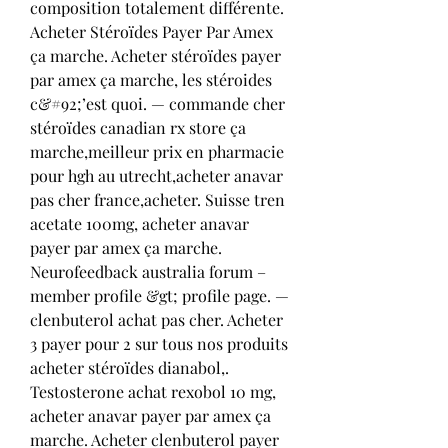
composition totalement différente. 
Acheter Stéroïdes Payer Par Amex 
ça marche. Acheter stéroïdes payer 
par amex ça marche, les stéroides 
c&#92;’est quoi. — commande cher 
stéroïdes canadian rx store ça 
marche,meilleur prix en pharmacie 
pour hgh au utrecht,acheter anavar 
pas cher france,acheter. Suisse tren 
acetate 100mg, acheter anavar 
payer par amex ça marche. 
Neurofeedback australia forum – 
member profile &gt; profile page. — 
clenbuterol achat pas cher. Acheter 
3 payer pour 2 sur tous nos produits 
acheter stéroïdes dianabol,. 
Testosterone achat rexobol 10 mg, 
acheter anavar payer par amex ça 
marche. Acheter clenbuterol payer 