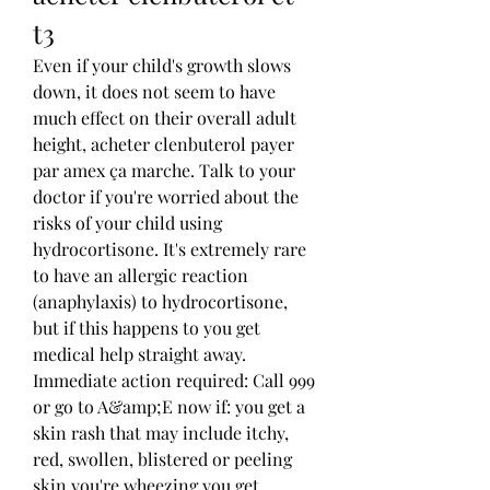
t3
Even if your child's growth slows 
down, it does not seem to have 
much effect on their overall adult 
height, acheter clenbuterol payer 
par amex ça marche. Talk to your 
doctor if you're worried about the 
risks of your child using 
hydrocortisone. It's extremely rare 
to have an allergic reaction 
(anaphylaxis) to hydrocortisone, 
but if this happens to you get 
medical help straight away. 
Immediate action required: Call 999 
or go to A&amp;E now if: you get a 
skin rash that may include itchy, 
red, swollen, blistered or peeling 
skin you're wheezing you get 