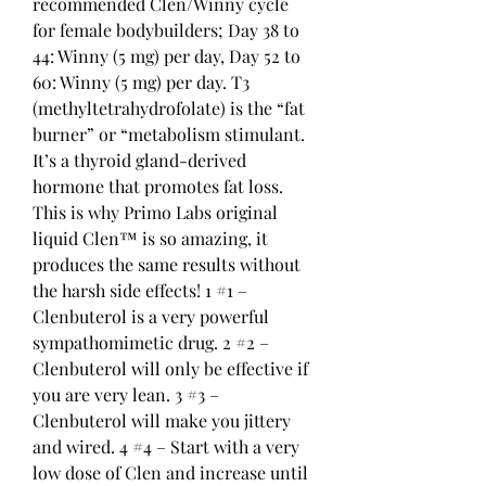
recommended Clen/Winny cycle 
for female bodybuilders; Day 38 to 
44: Winny (5 mg) per day, Day 52 to 
60: Winny (5 mg) per day. T3 
(methyltetrahydrofolate) is the “fat 
burner” or “metabolism stimulant. 
It’s a thyroid gland-derived 
hormone that promotes fat loss. 
This is why Primo Labs original 
liquid Clen™ is so amazing, it 
produces the same results without 
the harsh side effects! 1 #1 – 
Clenbuterol is a very powerful 
sympathomimetic drug. 2 #2 – 
Clenbuterol will only be effective if 
you are very lean. 3 #3 – 
Clenbuterol will make you jittery 
and wired. 4 #4 – Start with a very 
low dose of Clen and increase until 