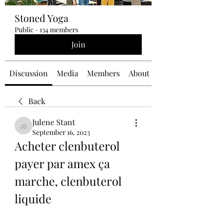
Stoned Yoga
Public
·
134 members
Join
Discussion
Media
Members
About
Back
Julene Stant
Julene Stant
September 16, 2023
Acheter clenbuterol 
payer par amex ça 
marche, clenbuterol 
liquide