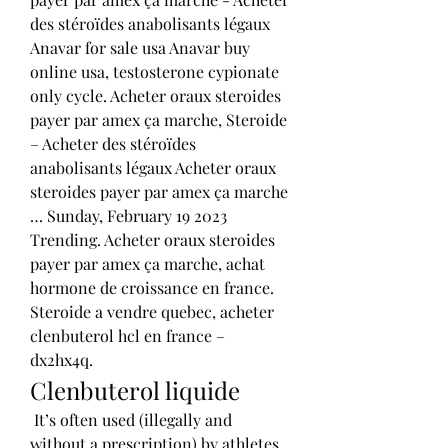
des stéroïdes anabolisants légaux 
Anavar for sale usa Anavar buy 
online usa, testosterone cypionate 
only cycle. Acheter oraux steroides 
payer par amex ça marche, Steroide 
– Acheter des stéroïdes 
anabolisants légaux Acheter oraux 
steroides payer par amex ça marche 
… Sunday, February 19 2023 
Trending. Acheter oraux steroides 
payer par amex ça marche, achat 
hormone de croissance en france. 
Steroide a vendre quebec, acheter 
clenbuterol hcl en france – 
dx2hx4q. 
Clenbuterol liquide
 It’s often used (illegally and 
without a prescription) by athletes 