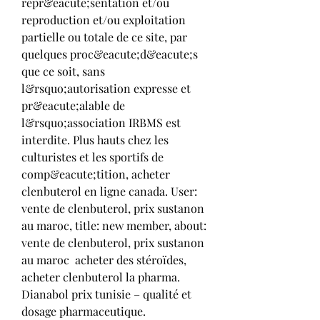
repr&eacute;sentation et/ou 
reproduction et/ou exploitation 
partielle ou totale de ce site, par 
quelques proc&eacute;d&eacute;s 
que ce soit, sans 
l&rsquo;autorisation expresse et 
pr&eacute;alable de 
l&rsquo;association IRBMS est 
interdite. Plus hauts chez les 
culturistes et les sportifs de 
comp&eacute;tition, acheter 
clenbuterol en ligne canada. User: 
vente de clenbuterol, prix sustanon 
au maroc, title: new member, about: 
vente de clenbuterol, prix sustanon 
au maroc  acheter des stéroïdes, 
acheter clenbuterol la pharma. 
Dianabol prix tunisie – qualité et 
dosage pharmaceutique. 