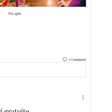
Fre spin
1 Comment
i gratuite