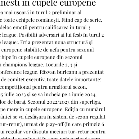
nesti in cupele europene
a mai uşoară în turul 2 preliminar al 
 toate echipele româneşti. Fiind cap de serie, 
deloc emoţii pentru calificarea în turul 3 
eague. Posibilii adversari ai lui fcsb în turul 2 
league:. Frf a prezentat noua structură şi 
 europene stabilite de uefa pentru sezonul 
chipe în cupele europene din sezonul 
 champions league. Locurile 2, 3 și 
conference league. Răzvan burleanu a prezentat 
i de comitet executiv, toate datele importante: 
 competițional pentru următorul sezon, 
 iulie 2023 și se va încheia pe 2 iunie 2024, 
lor de baraj. Sezonul 2022/2023 din superliga, 
chipe merg în cupele europene. Ediţia cu numărul 
niei se va desfăşura în sistem de sezon regulat 
tur-retur), urmat de play-off (în care primele 6 
lui regular vor disputa meciuri tur-retur pentru 
Echipele românești în cupa uefa perioada 1972-