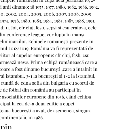
 anii dinamo: 18 1975, 1977, 1980, 1982, 1986, 1992, 
000, 2002, 2004, 2005, 2006, 2007, 2008, 2009 
974, 1976, 1980, 1983, 1984, 1985, 1987, 1988, 1991, 
: 11. Joi, cfr cluj, fcsb, sepsi și csu craiova, cele 
in conference league, vor lupta în manșa 
eliminariilor. Echipele românești prezente în 
nul 2018/2019. România va fi reprezentată de 
itor al cupelor europene: cfr cluj, fcsb, csu 
informează news. Prima echipă românească care a 
toare a fost dinamo bucurești ,care a intalnit in 
i istambul, 3-1 la bucureşti si 1-2 la istambul, 
 rundă de cdna sofia din bulgaria cu scorul de 
e de fotbal din românia au participat în 
e asociațiilor europene din 1956, când echipa 
ipat la cea de-a doua ediție a cupei 
eaua bucurești a avut, de asemenea, singura 
continentală, în 1986. 
spin