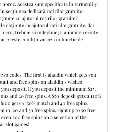
 noroc. Acestea sunt specificate în termenii și 
în secțiunea dedicată rotirilor gratuite.
bținute cu ajutorul rotirilor gratuite?.
le obținute cu ajutorul rotirilor gratuite, dar 
t lucru, trebuie să îndeplinești anumite cerințe 
u. Aceste condiții variază în funcție de 
nt and free spins on aladdin’s wishes 
ou deposit. If you deposit the minimum $25, 
us and 20 free spins. A $50 deposit gets a 120% 
 $100 gets a 150% match and 40 free spins. 
10, 20 and 30 free spins, right up to 50 free 
 even 200 free spins on a selection of the 
r slot games! 