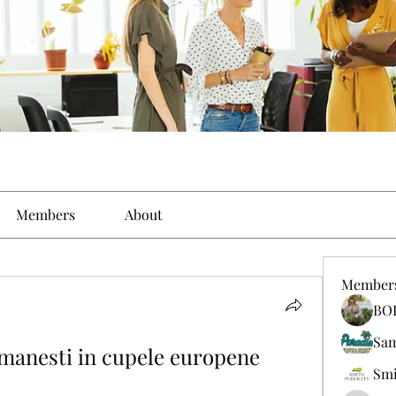
Members
About
Member
BO
Sa
omanesti in cupele europene
Smi