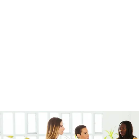
very
Members
Products
Instagram
Loyalty