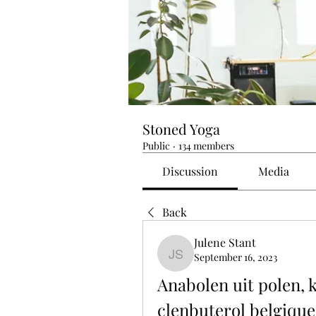
Stoned Yoga
Public
·
134 members
Discussion
Media
Back
Julene Stant
September 16, 2023
Julene Stant
Anabolen uit polen, k
clenbuterol belgique