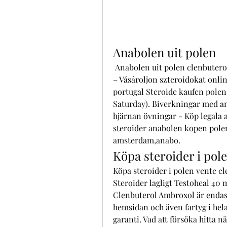
Anabolen uit polen
 Anabolen uit polen clenbuterol preço portugal, Anabolen kopen 24 ervaringen 
– Vásároljon szteroidokat onlin
portugal Steroide kaufen polen,
Saturday). Biverkningar med an
hjärnan övningar - Köp legala 
steroider anabolen kopen polen
amsterdam,anabo. 
Köpa steroider i pol
Köpa steroider i polen vente cl
Steroider lagligt Testoheal 40 m
Clenbuterol Ambroxol är endast 
hemsidan och även fartyg i hel
garanti. Vad att försöka hitta n