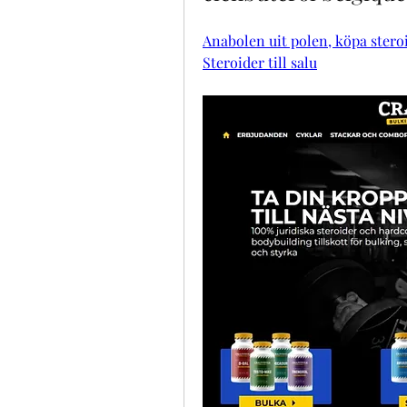
Anabolen uit polen, köpa steroi
Steroider till salu