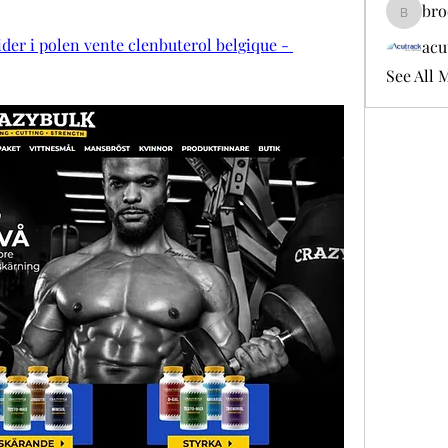
bro
brockfr
der i polen vente clenbuterol belgique - 
acu
See All 