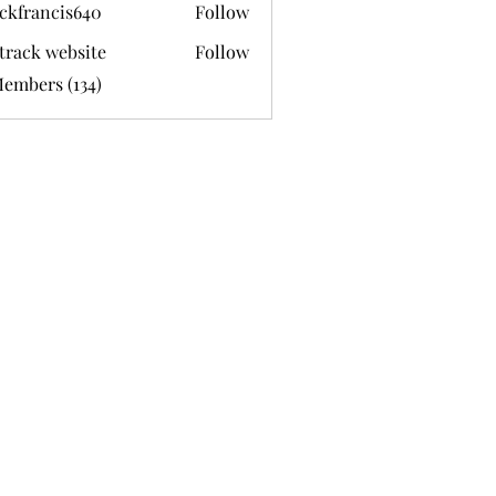
ckfrancis640
Follow
ancis640
track website
Follow
Members (134)