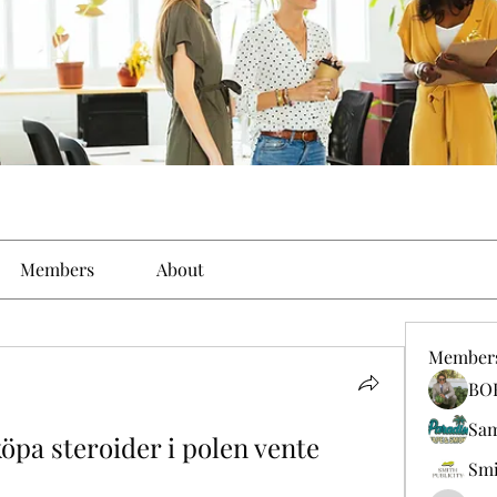
Members
About
Member
BO
Sa
öpa steroider i polen vente 
Smi