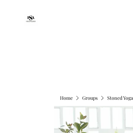
Forte Survie
Home
Packages
Non-Medical Senior Support & Reco
Home
Groups
Stoned Yoga