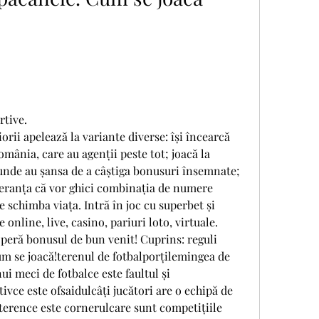
rtive.
orii apelează la variante diverse: își încearcă 
omânia, care au agenții peste tot; joacă la 
 unde au șansa de a câștiga bonusuri însemnate; 
 speranța că vor ghici combinația de numere 
e schimba viața. Intră în joc cu superbet și 
 online, live, casino, pariuri loto, virtuale. 
operă bonusul de bun venit! Cuprins: reguli 
um se joacă!terenul de fotbalporțilemingea de 
ui meci de fotbalce este faultul și 
ce este ofsaidulcâți jucători are o echipă de 
e terence este cornerulcare sunt competițiile 