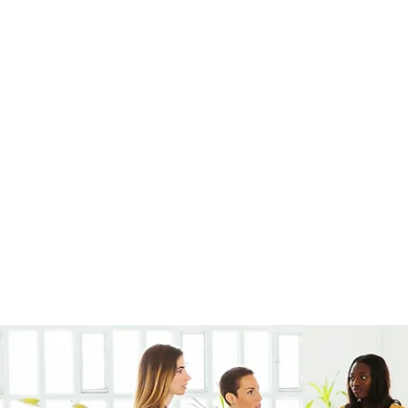
very
Members
Products
Instagram
Loyalty