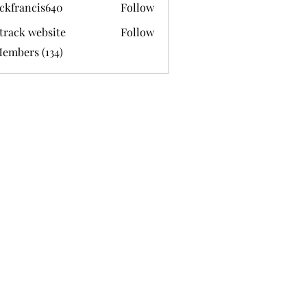
ckfrancis640
Follow
ancis640
track website
Follow
Members (134)