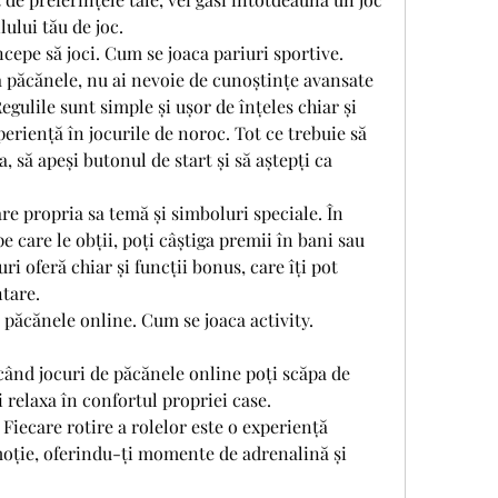
lului tău de joc.
cepe să joci. Cum se joaca pariuri sportive.
a păcănele, nu ai nevoie de cunoștințe avansate 
egulile sunt simple și ușor de înțeles chiar și 
eriență în jocurile de noroc. Tot ce trebuie să 
a, să apeși butonul de start și să aștepți ca 
re propria sa temă și simboluri speciale. În 
e care le obții, poți câștiga premii în bani sau 
uri oferă chiar și funcții bonus, care îți pot 
tare.
e păcănele online. Cum se joaca activity.
ucând jocuri de păcănele online poți scăpa de 
i relaxa în confortul propriei case.
iecare rotire a rolelor este o experiență 
moție, oferindu-ți momente de adrenalină și 