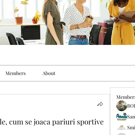
Members
About
Member
BO
Sa
e, cum se joaca pariuri sportive
Smi