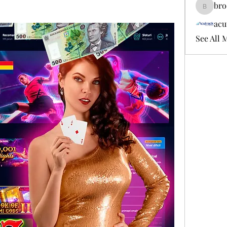
bro
brockfr
acu
See All 