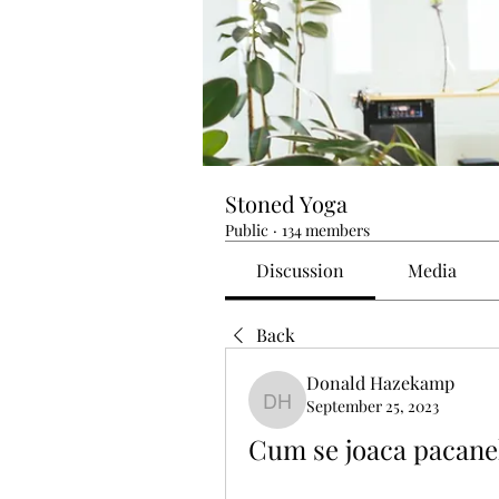
Stoned Yoga
Public
·
134 members
Discussion
Media
Back
Donald Hazekamp
September 25, 2023
Donald Hazekamp
Cum se joaca pacanel