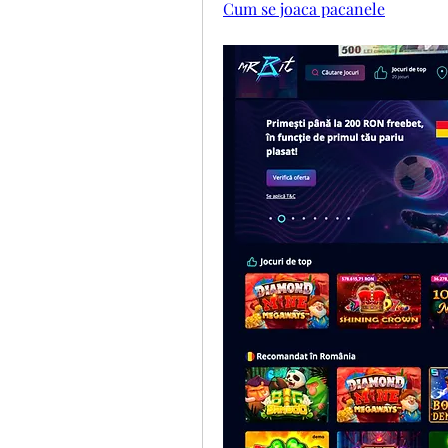
Cum se joaca pacanele