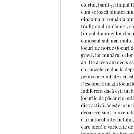
efortul, banii și timpul t
cum se joacă oinaterenul
oinăoina în românia oina,
tradițional românesc, car
timpul domniei lui vlaicu
cunoscut sub mai multe [
jocuri de noroc (jocuri d
gravă, iar numărul celor 
an. De aceea am decis să
cu cauzele ce duc la depe
pentru a combate aceast
Descoperă magia jocuril
Indiferent dacă ești un j
jocurile de păcănele onli
distractivă. Aceste jocur
deoarece sunt convenabil
Cu ajutorul internetului,
care oferă o varietate de
telefon mobil. Indiferent