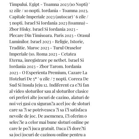
Timpului. Egipt - Toamna 2023 (10 Nopti) ' 
12 zile / 10 nopti. Iordania - Toamna 2023. 
Capitale Imperiale 2023 (autocar) ' 6 zile / 
5 nopti. Israel Si Iordania 2023 (toamna) - 
Zbor Hisky. Israel Si Iordania 2023 - 
Plecare Din Timisoara. Paris 2023 - Orasul 
Luminilor. Israel 2023 - Religie, Istorie, 
Traditie. Maroc 2023 - Turul Oraselor 
Imperiale (10. Roma 2023 - Cetatea 
Eterna, înregistrare pe netbet. Israel Si 
Iordania 2023 - Zbor Tarom. Iordania 
2023 - O Experienta Premium, Cazare La 
Hoteluri De 5* ' 9 zile / 7 nopti. Coreea De 
Sud Si Insula Jeju 12. Indiferent ca e?ti fan 
al video sloturilor sau al sloturilor clasice 
ori preferi alte jocuri de cazino, alaturi de 
noi vei gasi cu siguran?a acel joc de sloturi 
care sa ?i se potriveasca ?i sa i?i satisfaca 
nevoile de joc. De asemenea, i?i oferim o 
selec?ie a celor mai bune sloturi online pe 
care le po?i juca gratuit. Daca i?i dore?ti 
sa joci jocuri de cazinou online pentru a 