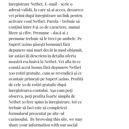
înregistrare Netbet. E-mail - scrie o 
adresă validă, la care să ai acces, deoarece 
vei primi după înregistrare un link pentru 
activare cont Netbet. Parola - trebuie să 
conțină între 8 și 20 de caractere, numai 
litere și cifre. Prenume - dacă ai 2 
prenume trebuie să le treci pe ambele. Pe 
SuperCazino găsești bonusuri fără 
depunere mai mari decât în mod obișnuit, 
iar astăzi îți descriem în detaliu oferta 
noastră exclusivă la Netbet. Vei afla în ce 
constă acest bonus fără depunere Netbet 
500 rotiri gratuite, cum se revendică și ce 
avantaje primești pe SuperCazino. Profită 
de cele 50 de rotiri gratuite după 
înregistrarea contului. Așa cum poți 
observa, poți profita foarte simplu de 
Netbet 50 free spins la înregistrare, tot ce 
trebuie să faci este să completezi 
formularul prezentat pe site-ul 
cazinoului.  By browsing this site, we may 
share your information with our social 