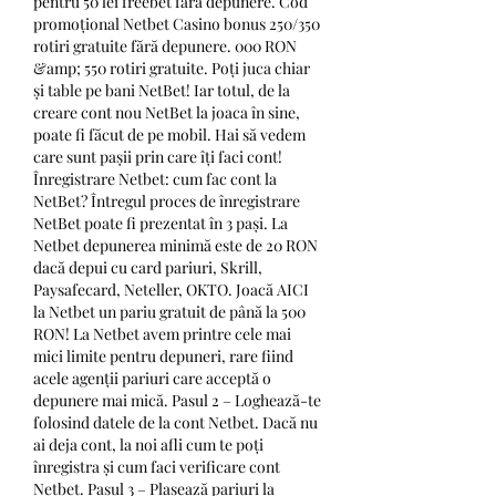
pentru 50 lei freebet fără depunere. Cod 
promoțional Netbet Casino bonus 250/350 
rotiri gratuite fără depunere. 000 RON 
&amp; 550 rotiri gratuite. Poți juca chiar 
și table pe bani NetBet! Iar totul, de la 
creare cont nou NetBet la joaca în sine, 
poate fi făcut de pe mobil. Hai să vedem 
care sunt pașii prin care îți faci cont! 
Înregistrare Netbet: cum fac cont la 
NetBet? Întregul proces de înregistrare 
NetBet poate fi prezentat în 3 pași. La 
Netbet depunerea minimă este de 20 RON 
dacă depui cu card pariuri, Skrill, 
Paysafecard, Neteller, OKTO. Joacă AICI 
la Netbet un pariu gratuit de până la 500 
RON! La Netbet avem printre cele mai 
mici limite pentru depuneri, rare fiind 
acele agenții pariuri care acceptă o 
depunere mai mică. Pasul 2 – Loghează-te 
folosind datele de la cont Netbet. Dacă nu 
ai deja cont, la noi afli cum te poți 
înregistra și cum faci verificare cont 
Netbet. Pasul 3 – Plasează pariuri la 