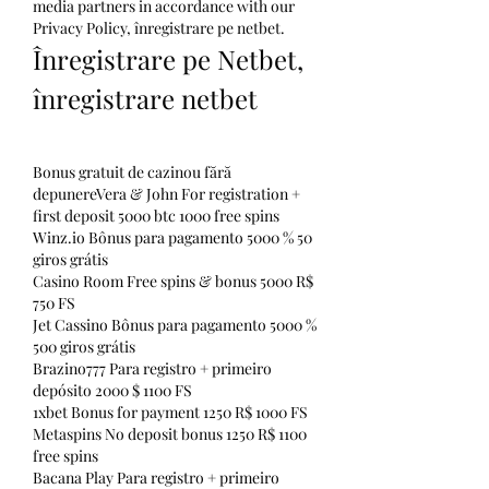
media partners in accordance with our 
Privacy Policy, înregistrare pe netbet.
Înregistrare pe Netbet, 
înregistrare netbet
Bonus gratuit de cazinou fără 
depunereVera & John For registration + 
first deposit 5000 btc 1000 free spins
Winz.io Bônus para pagamento 5000 % 50 
giros grátis
Casino Room Free spins & bonus 5000 R$ 
750 FS
Jet Cassino Bônus para pagamento 5000 % 
500 giros grátis
Brazino777 Para registro + primeiro 
depósito 2000 $ 1100 FS
1xbet Bonus for payment 1250 R$ 1000 FS
Metaspins No deposit bonus 1250 R$ 1100 
free spins
Bacana Play Para registro + primeiro 