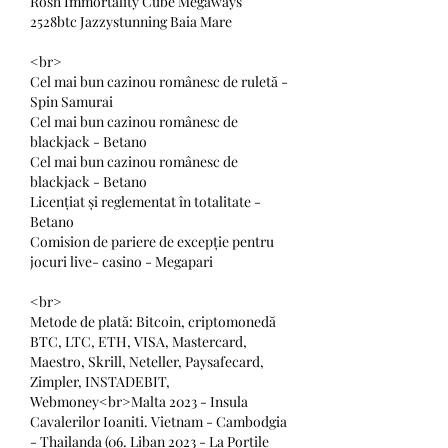
Rosh Immortality Cube Megaways 
2528btc Jazzystunning Baia Mare 
<br>
Cel mai bun cazinou românesc de ruletă - 
Spin Samurai
Cel mai bun cazinou românesc de 
blackjack - Betano
Cel mai bun cazinou românesc de 
blackjack - Betano
Licențiat și reglementat în totalitate - 
Betano
Comision de pariere de excepție pentru 
jocuri live- casino - Megapari
<br>
Metode de plată: Bitcoin, criptomonedă 
BTC, LTC, ETH, VISA, Mastercard, 
Maestro, Skrill, Neteller, Paysafecard, 
Zimpler, INSTADEBIT, 
Webmoney<br>Malta 2023 - Insula 
Cavalerilor Ioaniti. Vietnam - Cambodgia 
- Thailanda (06. Liban 2023 - La Portile 